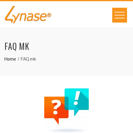
Skip
to
content
FAQ MK
Home
FAQ mk