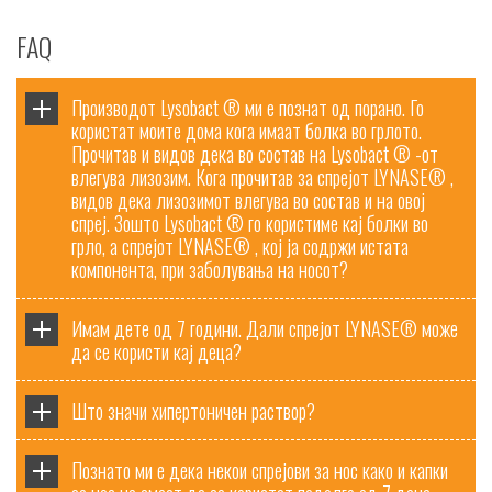
FAQ
Производот Lysobact ® ми е познат од порано. Го
користат моите дома кога имаат болка во грлото.
Прочитав и видов дека во состав на Lysobact ® -от
влегува лизозим. Кога прочитав за спрејот LYNASE® ,
видов дека лизозимот влегува во состав и на овој
спреј. Зошто Lysobact ® го користиме кај болки во
грло, а спрејот LYNASE® , кој ја содржи истата
компонента, при заболувања на носот?
Имам дете од 7 години. Дали спрејот LYNASE® може
да се користи кај деца?
Што значи хипертоничен раствор?
Познато ми е дека некои спрејови за нос како и капки