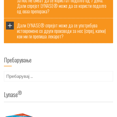
за нос не смеат да се користат подолго од 7 дена.
Дали спрејот LYNASE® може да се користи подолго
од оваа препорака?
Дали LYNASE® спрејот може да се употребува
истовремено со други производи за нос (спреј, капки)
кои ми ги препиша лекарот?
Пребарување
Пребарувај
за:
®
Lynase