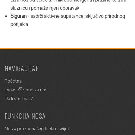
sluznicu i pomaže njen oporavak
Siguran
- sadrži aktivne supstance isključivo prirodnog
porijekla
NAVIGACIJAF
Početna
®
Lynase
sprej za nos
Da li ste znali?
FUNKCIJA NOSA
Nos – prozor našeg tijela u svijet