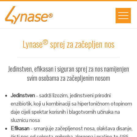
Skip
to
content
®
Lynase
sprej za začepljen nos
Jedinstven, efikasan i siguran sprej za nos namijenjen
svim osobama za začepljenim nosom
Jedinstven
- sadrži lizozim, jedinstveni prirodni
enzibiotik, koji u kombinaciji sa hipertoničnom otopinom
daje cijeli spektar korisnih i blagotvornih učinaka na
sluznicu nosa
Efikasan
- smanjuje začepljenost nosa, olakšava disanje,
čisti nos od sekreta, mikroba, alergena i prašine te štiti