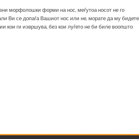
овни морфолошки форми на нос, меѓутоа носот не го
ли Ви се допаѓа Вашиот нос или не, морате да му бидете
и кои ги извршува, без кои луѓето не би биле воопшто