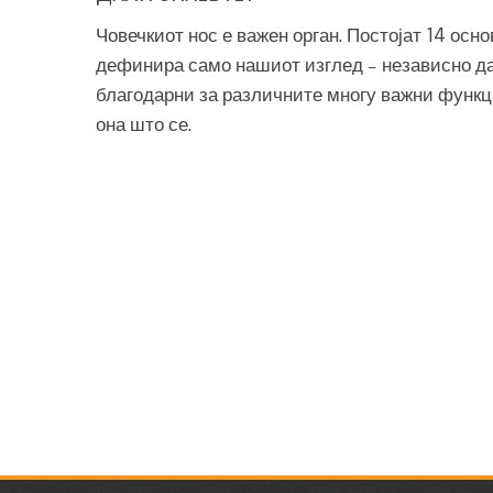
Човечкиот нос е важен орган. Постојат 14 осн
дефинира само нашиот изглед – независно да
благодарни за различните многу важни функци
она што се.